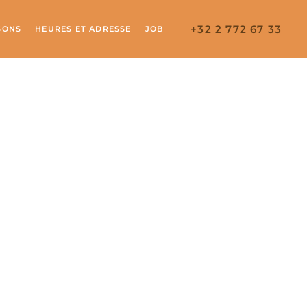
+32 2 772 67 33
SONS
HEURES ET ADRESSE
JOB